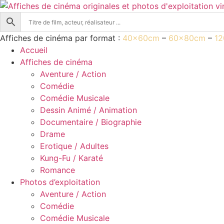
Aller
au
contenu
Affiches de cinéma par format :
40x60cm
–
60x80cm
–
1
Accueil
Affiches de cinéma
Aventure / Action
Comédie
Comédie Musicale
Dessin Animé / Animation
Documentaire / Biographie
Drame
Erotique / Adultes
Kung-Fu / Karaté
Romance
Photos d’exploitation
Aventure / Action
Comédie
Comédie Musicale