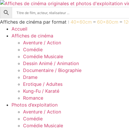
Aller
au
contenu
Affiches de cinéma par format :
40x60cm
–
60x80cm
–
1
Accueil
Affiches de cinéma
Aventure / Action
Comédie
Comédie Musicale
Dessin Animé / Animation
Documentaire / Biographie
Drame
Erotique / Adultes
Kung-Fu / Karaté
Romance
Photos d’exploitation
Aventure / Action
Comédie
Comédie Musicale