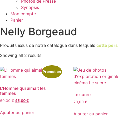
Photos de Presse
Synopsis
Mon compte
Panier
Nelly Borgeaud
Produits issus de notre catalogue dans lesquels
cette pers
Showing all 2 results
Promotion
L’Homme qui aimait les
femmes
Le sucre
Original
Current
60,00
€
45,00
€
20,00
€
price
price
was:
is:
Ajouter au panier
Ajouter au panier
60,00 €.
45,00 €.