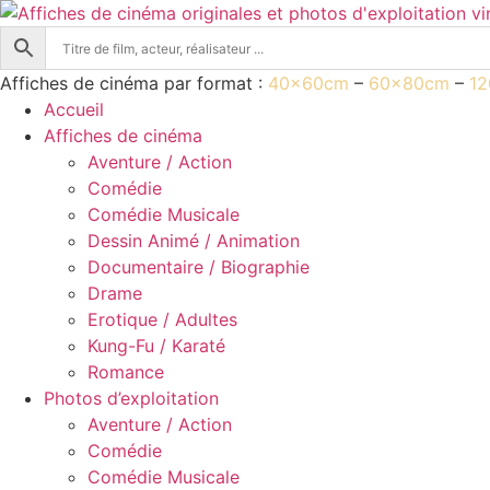
Aller
au
contenu
Affiches de cinéma par format :
40x60cm
–
60x80cm
–
1
Accueil
Affiches de cinéma
Aventure / Action
Comédie
Comédie Musicale
Dessin Animé / Animation
Documentaire / Biographie
Drame
Erotique / Adultes
Kung-Fu / Karaté
Romance
Photos d’exploitation
Aventure / Action
Comédie
Comédie Musicale