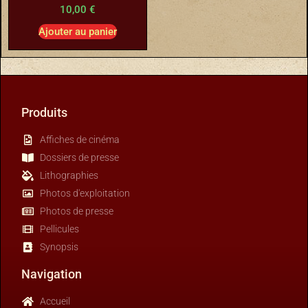
10,00
€
Ajouter au panier
Produits
Affiches de cinéma
Dossiers de presse
Lithographies
Photos d'exploitation
Photos de presse
Pellicules
Synopsis
Navigation
Accueil