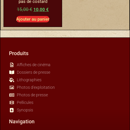
pas de costard
15,00
€
10,00
€
Ajouter au panier
Produits
Affiches de cinéma
Dossiers de presse
Lithographies
Photos d'exploitation
Photos de presse
Pellicules
Synopsis
Navigation